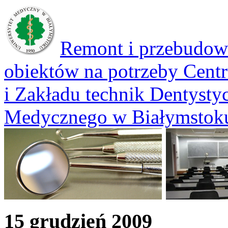
Remont i przebudow
obiektów na potrzeby Cent
i Zakładu technik Dentysty
Medycznego w Białymstok
15 grudzień 2009